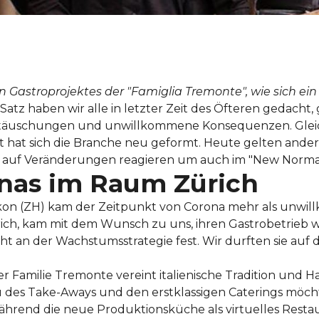
 Gastroprojektes der "Famiglia Tremonte", wie sich ein 
n Satz haben wir alle in letzter Zeit des Öfteren gedach
nttäuschungen und unwillkommene Konsequenzen. Gleic
t hat sich die Branche neu geformt. Heute gelten ande
el auf Veränderungen reagieren um auch im "New Normal
inas im Raum Zürich
kon (ZH) kam der Zeitpunkt von Corona mehr als unwil
ich, kam mit dem Wunsch zu uns, ihren Gastrobetrieb 
sicht an der Wachstumsstrategie fest. Wir durften sie a
r Familie Tremonte ver­eint italienische Tradition un
des Take-Aways und den erstklassigen Caterings möch
hrend die neue Produktionsküche als virtuelles Restaur