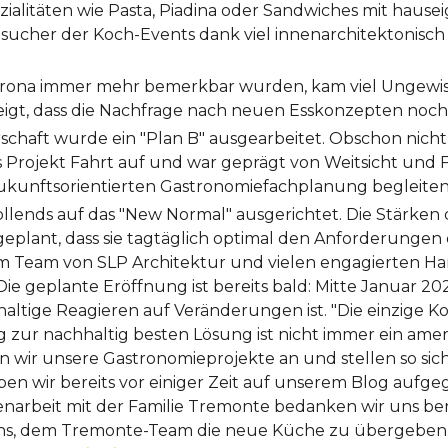
ezialitäten wie Pasta, Piadina oder Sandwiches mit hause
sucher der Koch-Events dank viel innenarchitektonisch g
rona immer mehr bemerkbar wurden, kam viel Ungewissh
zeigt, dass die Nachfrage nach neuen Esskonzepten noch 
chaft wurde ein "Plan B" ausgearbeitet. Obschon nich
Projekt Fahrt auf und war geprägt von Weitsicht und F
zukunftsorientierten Gastronomiefachplanung begleiten
lends auf das "New Normal" ausgerichtet. Die Stärken 
lant, dass sie tagtäglich optimal den Anforderungen 
dem Team von SLP Architektur und vielen engagierten
e geplante Eröffnung ist bereits bald: Mitte Januar 20
haltige Reagieren auf Veränderungen ist. "Die einzige K
eg zur nachhaltig besten Lösung ist nicht immer ein ame
en wir unsere Gastronomieprojekte an und stellen so s
 wir bereits vor einiger Zeit auf unserem Blog aufgeg
rbeit mit der Familie Tremonte bedanken wir uns bereit
n uns, dem Tremonte-Team die neue Küche zu übergeben