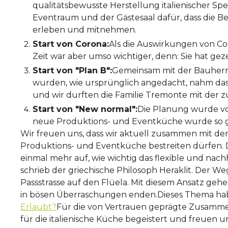
qualitätsbewusste Herstel­lung italienischer Sp
Eventraum und der Gästesaal dafür, dass die Be
erleben und mitnehmen.
Start von Corona:
Als die Auswirkungen von Co
Zeit war aber umso wichtiger, denn: Sie hat ge
Start von "Plan B":
Gemeinsam mit der Bauherrs
wurden, wie ursprünglich angedacht, nahm das 
und wir durften die Familie Tremonte mit der 
Start von "New normal":
Die Planung wurde vol
neue Produktions- und Eventküche wurde so gep
Wir freuen uns, dass wir aktuell zusammen mit 
Produktions- und Eventküche bestreiten dürfen. Di
einmal mehr auf, wie wichtig das flexible und nach
schrieb der griechische Philosoph Heraklit. Der W
Passstrasse auf den Flüela. Mit diesem Ansatz geh
in bösen Überraschungen enden.Dieses Thema haben
Erlaubt?
Für die von Vertrauen geprägte Zusammena
für die italienische Küche begeistert und freue